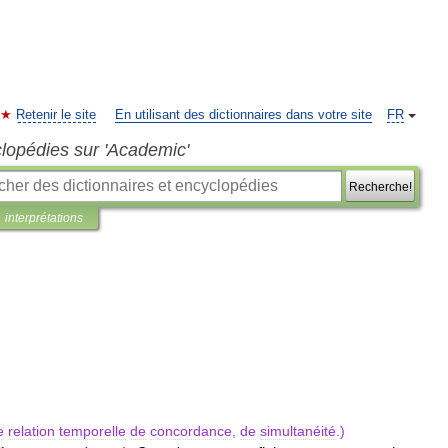
Retenir le site
En utilisant des dictionnaires dans votre site
FR
clopédies sur 'Academic'
Recherche!
interprétations
e
relation
temporelle
de
concordance
,
de
simultanéité
.)