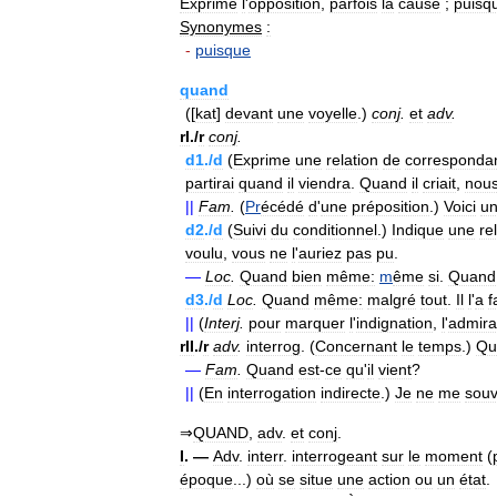
Exprime
l
'
opposition
,
parfois
la
cause
;
puisq
Synonymes
:
-
puisque
quand
([
kat
]
devant
une
voyelle
.)
conj
.
et
adv
.
rI
./
r
conj
.
d1
./
d
(
Exprime
une
relation
de
corresponda
partirai
quand
il
viendra
.
Quand
il
criait
,
nou
||
Fam
.
(
Pr
écédé
d
'
une
préposition
.)
Voici
u
d2
./
d
(
Suivi
du
conditionnel
.)
Indique
une
re
voulu
,
vous
ne
l
'
auriez
pas
pu
.
—
Loc
.
Quand
bien
même:
m
ême
si
.
Quand
d3
./
d
Loc
.
Quand
même:
malgré
tout
.
Il
l
'
a
f
||
(
Interj
.
pour
marquer
l
'
indignation
,
l
'
admira
rII
./
r
adv
.
interrog
. (
Concernant
le
temps
.)
Qu
—
Fam
.
Quand
est
-
ce
qu
'
il
vient
?
||
(
En
interrogation
indirecte
.)
Je
ne
me
souv
⇒
QUAND
,
adv
.
et
conj
.
I
. —
Adv
.
interr
.
interrogeant
sur
le
moment
(
époque
...)
où
se
situe
une
action
ou
un
état
.