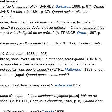
uel
temps
?
une
fille
lui
apparut
-
elle
?
(
BARRÈS
,
Barbares
,
1888
,
p
.
87
).
Quand
MANS
,
Là
-
bas
,
t
.
2
,
1891
,
p
.
37
).
Quand
revient
-
elle
,
ton
,
p
.
257
).
roche
,
dans
une
question
marquant
l
'
impatience
,
la
colère
...]
r
de
...?
Il
soupira
au
dedans
de
lui
-
même:
—
Quand
tomberont
les
in
qu
'
il
voie
l
'
indignité
de
ce
prêtre
?
(
A
.
FRANCE
,
Orme
,
1897
,
p
.
elle
jamais
plus
florissante
?
(
VILLIERS
DE
L
'
I
.-
A
.,
Contes
cruels
,
UX
,
Cond
.
hum
.
,
1933
,
p
.
203
).
phrase
,
sans
invers
.
du
suj
.
:
La
réception
serait
quand
?
(
DRUON
,
se
rapporter
au
verbe
de
la
complét
.
tout
en
figurant
dans
la
and
voulez
-
vous
que
je
vienne
?
(
PEYRÉ
,
Matterhorn
,
1939
,
p
.
68
).
verbe
conjugué:
Quand
pensez
-
vous
venir
?
7
.
suj
.),
surtout
dans
la
lang
.
orale
]
V
.
est
-
ce
que
B
1
c
.
uand
c
'
est
que
...?
[
Les
fainéants
voyagent
gratis
]
.
Voir
un
roi
,
allez
?
(
MUSETTE
,
Cagayous
chauffeur
,
1909
,
p
.
8
).
Quand
c
'
est
...?
Quand
qu
'
i
va
venir
?
(
Canada
1930
).