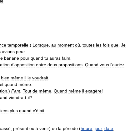
ue
nce
temporelle
.)
Lorsque
,
au
moment
où
,
toutes
les
fois
que
.
Je
s
avions
peur
.
ne
banane
pour
quand
tu
auras
faim
.
lation
d
'
opposition
entre
deux
propositions
.
Quand
vous
l
'
auriez
bien
même
il
le
voudrait
.
ait
quand
même
.
tion
.)
Fam
.
Tout
de
même
.
Quand
même
il
exagère
!
and
viendra
-
t
-
il
?
iens
plus
quand
c
'
était
.
passé
,
présent
ou
à
venir
)
ou
la
période
(
heure
,
jour
,
date
,