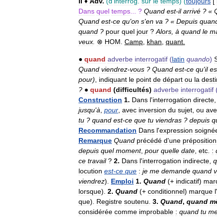
II
♦
Adv
.
(
d
'
interrog
.
sur
le
temps
) (
toujours
[
Dans
quel
temps
... ?
Quand
est
-
il
arrivé
? «
Quand
est
-
ce
qu
'
on
s
'
en
va
? «
Depuis
quan
quand
?
pour
quel
jour
?
Alors
,
à
quand
le
ma
veux
.
⊗
HOM
.
Camp
,
khan
,
quant
.
●
quand
adverbe
interrogatif
(
latin
quando
)
Quand
viendrez
-
vous
?
Quand
est
-
ce
qu
'
il
es
pour
)
,
indiquant
le
point
de
départ
ou
la
desti
?
●
quand
(
difficultés
)
adverbe
interrogatif
Construction
1
.
Dans
l
'
interrogation
directe
jusqu
'
à
,
pour
,
avec
inversion
du
sujet
,
ou
ave
tu
?
quand
est
-
ce
que
tu
viendras
?
depuis
q
Recommandation
Dans
l
'
expression
soigné
Remarque
Quand
précédé
d
'
une
préposition
depuis
quel
moment
,
pour
quelle
date
,
etc
.
:
ce
travail
?
2
.
Dans
l
'
interrogation
indirecte
,
q
locution
est
-
ce
que
:
je
me
demande
quand
viendrez
).
Emploi
1
.
Quand
(+
indicatif
)
mar
lorsque
).
2
.
Quand
(+
conditionnel
)
marque
l
que
).
Registre
soutenu
.
3
.
Quand
,
quand
m
considérée
comme
improbable
:
quand
tu
m