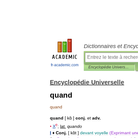
Dictionnaires et Ency
fr-academic.com
Encyclopédie Universelle
Encyclopédie Universelle
quand
quand
quand
[
kɑ̃
]
conj
.
et
adv
.
e
•
X
;
lat
.
quando
I
♦
Conj
.
[
kɑ̃t
]
devant
voyelle
(
Exprimant
un