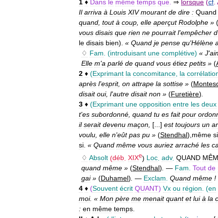
1
♦
Dans
le
même
temps
que
.
⇒
lorsque
(
cf
.
Il
arriva
à
Louis
XIV
mourant
de
dire
:
Quand
quand
,
tout
à
coup
,
elle
aperçut
Rodolphe
»
vous
disais
que
rien
ne
pourrait
l
'
empêcher
d
le
disais
bien
).
«
Quand
je
pense
qu
'
Hélène
♢
Fam
.
(
introduisant
une
complétive
)
«
J
'
ai
Elle
m
'
a
parlé
de
quand
vous
étiez
petits
»
(
2
♦
(
Exprimant
la
concomitance
,
la
corrélatio
après
l
'
esprit
,
on
attrape
la
sottise
»
(
Montes
disait
oui
,
l
'
autre
disait
non
»
(
Furetière
)
.
3
♦
(
Exprimant
une
opposition
entre
les
deux
t
'
es
subordonné
,
quand
tu
es
fait
pour
ordon
il
serait
devenu
maçon
,
[...]
est
toujours
un
ar
voulu
,
elle
n
'
eût
pas
pu
»
(
Stendhal
),
même
si
si
.
«
Quand
même
vous
auriez
arraché
les
c
e
♢
Absolt
(
déb
.
XIX
)
Loc
.
adv
.
QUAND
MÊM
quand
même
»
(
Stendhal
)
.
—
Fam
.
Tout
de
gai
»
(
Duhamel
)
.
—
Exclam
.
Quand
même
!
4
♦
(
Souvent
écrit
QUANT
)
Vx
ou
région
.
(
en
moi
. «
Mon
père
me
menait
quant
et
lui
à
la
:
en
même
temps
.