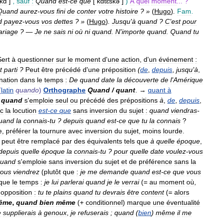
kɑ̃
]
,
sauf
:
Quand
est
-
ce
que
[
kɑ̃tɛskə
]
)
À
quel
moment
... ?
Quand
aurez
-
vous
fini
de
conter
votre
histoire
? »
(
Hugo
)
.
Fam
.
d
payez
-
vous
vos
dettes
? »
(
Hugo
)
.
Jusqu
'
à
quand
?
C
'
est
pour
riage
?
—
Je
ne
sais
ni
où
ni
quand
.
N
'
importe
quand
.
Quand
tu
Sert
à
questionner
sur
le
moment
d
'
une
action
,
d
'
un
événement
:
t
parti
?
Peut
être
précédé
d
'
une
préposition
(
de
,
depuis
,
jusqu
'
à
,
nation
dans
le
temps
:
De
quand
date
la
découverte
de
l
'
Amérique
(
latin
quando
)
Orthographe
Quand
/
quant
. →
quant
à
,
quand
s
'
emploie
seul
ou
précédé
des
prépositions
à
,
de
,
depuis
,
c
la
locution
est
-
ce
que
sans
inversion
du
sujet
:
quand
viendras
-
uand
la
connais
-
tu
?
depuis
quand
est
-
ce
que
tu
la
connais
?
e
,
préférer
la
tournure
avec
inversion
du
sujet
,
moins
lourde
.
peut
être
remplacé
par
des
équivalents
tels
que
à
quelle
époque
,
depuis
quelle
époque
la
connais
-
tu
?
pour
quelle
date
voulez
-
vous
uand
s
'
emploie
sans
inversion
du
sujet
et
de
préférence
sans
la
vous
viendrez
(
plutôt
que
:
je
me
demande
quand
est
-
ce
que
vous
que
le
temps
:
je
lui
parlerai
quand
je
le
verrai
(=
au
moment
où
,
'
opposition
:
tu
te
plains
quand
tu
devrais
être
content
(=
alors
ême
,
quand
bien
même
(+
conditionnel
)
marque
une
éventualité
e
supplierais
à
genoux
,
je
refuserais
;
quand
(
bien
)
même
il
me