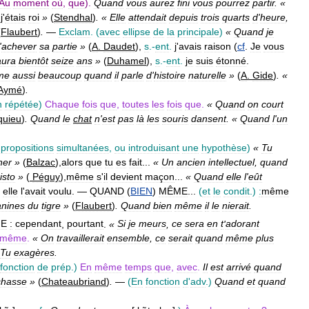
Au
moment
où
,
que
).
Quand
vous
aurez
fini
vous
pourrez
partir
. «
j
'
étais
roi
»
(
Stendhal
)
. «
Elle
attendait
depuis
trois
quarts
d
'
heure
,
(
Flaubert
)
.
—
Exclam
.
(
avec
ellipse
de
la
principale
)
«
Quand
je
'
achever
sa
partie
»
(
A
.
Daudet
),
s
.-
ent
.
j
'
avais
raison
(
cf
.
Je
vous
aura
bientôt
seize
ans
»
(
Duhamel
),
s
.-
ent
.
je
suis
étonné
.
me
aussi
beaucoup
quand
il
parle
d
'
histoire
naturelle
»
(
A
.
Gide
)
. «
Aymé
)
.
n
répétée
)
Chaque
fois
que
,
toutes
les
fois
que
.
«
Quand
on
court
quieu
)
.
Quand
le
chat
n
'
est
pas
là
les
souris
dansent
. «
Quand
l
'
un
propositions
simultanées
,
ou
introduisant
une
hypothèse
)
«
Tu
ner
»
(
Balzac
),
alors
que
tu
es
fait
...
«
Un
ancien
intellectuel
,
quand
isto
»
(
Péguy
),
même
s
'
il
devient
maçon
...
«
Quand
elle
l
'
eût
elle
l
'
avait
voulu
. —
QUAND
(
BIEN
)
MÊME
...
(
et
le
condit
.)
:
même
anines
du
tigre
»
(
Flaubert
)
.
Quand
bien
même
il
le
nierait
.
E
:
cependant
,
pourtant
.
«
Si
je
meurs
,
ce
sera
en
t
'
adorant
même
.
«
On
travaillerait
ensemble
,
ce
serait
quand
même
plus
Tu
exagères
.
fonction
de
prép
.)
En
même
temps
que
,
avec
.
Il
est
arrivé
quand
chasse
»
(
Chateaubriand
)
.
—
(
En
fonction
d
'
adv
.)
Quand
et
quand