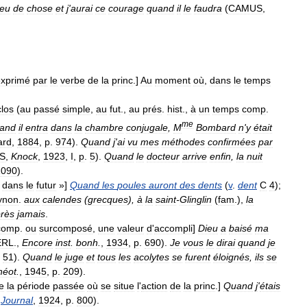
eu
de
chose
et
j
'
aurai
ce
courage
quand
il
le
faudra
(
CAMUS
,
exprimé
par
le
verbe
de
la
princ
.]
Au
moment
où
,
dans
le
temps
clos
(
au
passé
simple
,
au
fut
.,
au
prés
.
hist
.,
à
un
temps
comp
.
me
and
il
entra
dans
la
chambre
conjugale
,
M
Bombard
n
'
y
était
ard
,
1884
,
p
.
974
).
Quand
j
'
ai
vu
mes
méthodes
confirmées
par
S
,
Knock
,
1923
,
I
,
p
.
5
).
Quand
le
docteur
arrive
enfin
,
la
nuit
1090
).
,
dans
le
futur
»]
Quand
les
poules
auront
des
dents
(
v
.
dent
C
4
);
ynon
.
aux
calendes
(
grecques
),
à
la
saint
-
Glinglin
(
fam
.),
la
rès
jamais
.
comp
.
ou
surcomposé
,
une
valeur
d
'
accompli
]
Dieu
a
baisé
ma
ERL
.,
Encore
inst
.
bonh
.
,
1934
,
p
.
690
).
Je
vous
le
dirai
quand
je
.
51
).
Quand
le
juge
et
tous
les
acolytes
se
furent
éloignés
,
ils
se
héot
.
,
1945
,
p
.
209
).
e
la
période
passée
où
se
situe
l
'
action
de
la
princ
.]
Quand
j
'
étais
,
Journal
,
1924
,
p
.
800
).