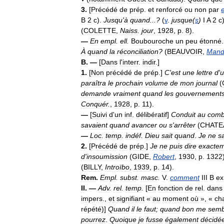
3
.
[
Précédé
de
prép
.
et
renforcé
ou
non
par
B
2
c
).
Jusqu
'
à
quand
...?
(
v
.
jusque
(
s
)
I
A
2
c
(
COLETTE
,
Naiss
.
jour
,
1928
,
p
.
8
).
—
En
empl
.
ell
.
Boubouroche
un
peu
étonné
.
À
quand
la
réconciliation
?
(
BEAUVOIR
,
Mand
B
. —
[
Dans
l
'
interr
.
indir
.]
1
.
[
Non
précédé
de
prép
.]
C
'
est
une
lettre
d
'
u
paraîtra
le
prochain
volume
de
mon
journal
(
demande
vraiment
quand
les
gouvernement
Conquér
.
,
1928
,
p
.
11
).
—
[
Suivi
d
'
un
inf
.
délibératif
]
Conduit
au
comb
savaient
quand
avancer
ou
s
'
arrêter
(
CHATE
—
Loc
.
temp
.
indéf
.
Dieu
sait
quand
.
Je
ne
s
2
.
[
Précédé
de
prép
.]
Je
ne
puis
dire
exacte
d
'
insoumission
(
GIDE
,
Robert
,
1930
,
p
.
1322
(
BILLY
,
Introïbo
,
1939
,
p
.
14
).
Rem
.
Empl
.
subst
.
masc
.
V
.
comment
III
B
ex
II
. —
Adv
.
rel
.
temp
.
[
En
fonction
de
rel
.
dans
impers
.,
et
signifiant
«
au
moment
où
», «
ch
répété
)]
Quand
il
le
faut
;
quand
bon
me
semb
pourrez
.
Quoique
je
fusse
également
décidé