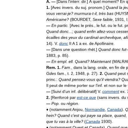
A
. —
[
Dans
l
'
interr
.
dir
.]
À
quel
moment
?
En
q
1
.
[
Avec
invers
.
du
suj
.
pronom
.]
Quand
la
je
vous
verrai
-
je
?
murmura
-
t
-
il
,
très
bas
(
HUYS
Américaine
?
(
BOURDET
,
Sexe
faible
,
1931
,
I
—
En
partic
.
[
Avec
le
prés
.,
le
fut
.
ou
le
fut
.
p
Quand
donc
...;
quand
enfin
allez
-
vous
cesse
écailles
des
yeux
du
cardinal
-
archevêque
,
af
14
).
V
.
donc
II
A
1
a
ex
.
de
Apollinaire
.
—
[
Dans
une
question
rhét
.]
Quand
donc
fut
-
1883
,
p
.
85
).
—
En
empl
.
ell
.
Quand
?
Maintenant
(
MALRA
Rem
.
1
.
Fam
.
,
dans
la
lang
.
orale
,
en
fin
de
Gdes
fam
.
,
t
.
2
,
1948
,
p
.
27
).
2
.
Quand
peut
princ
.
:
Quand
pensez
-
vous
qu
'
il
viendra
?
Qu
Il
peut
de
même
porter
sur
l
'
inf
.
et
non
sur
le
—
[
Suivi
d
'
un
inf
.
délibératif
]
V
.
comment
ex
.
2
.
[
Renforcé
par
est
-
ce
que
(
sans
invers
.
du
—
Pop
.
ou
région
.
♦
(
notamment
Anjou
,
Normandie
,
Canada
).
Q
hein
?
Quand
c
'
est
qui
paye
sa
place
,
quand
,
que
tu
vas
à
la
ville
?
(
Canada
1930
).
♦
(
notamment
Ouest
et
Canada
).
Quand
que