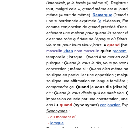
l
'
interdirait
,
je
le
ferais
(=
même
si
).
Registre
tout
,
malgré
cela
»,
quand
même
est
aujourd
même
(=
tout
de
même
).
Remarque
Quand
une
subordonnée
exprimée
(
v
.
ci
-
dessus
,
Em
comme
conjonction
de
quand
précédé
d
'
une
achètent
une
maison
pour
quand
ils
seront
v
c
'
est
une
robe
qui
date
de
l
'
époque
où
j
'
étais
vieux
ou
pour
leurs
vieux
jours
.
●
quand
(
ho
masculin
khan
nom
masculin
qu
'
en
pronom
temporelle
;
lorsque
:
Quand
il
se
met
en
col
puisque
:
Quand
je
vous
le
dis
,
vous
pouvez
concession
;
même
si
:
Quand
bien
même
o
souligne
en
particulier
une
opposition
;
malgr
souligne
une
affirmation
en
langue
familière
comprendre
ça
.
Quand
je
vous
dis
(
disais
dit
:
Quand
je
vous
disais
qu
'
il
ne
dirait
rien
.
impression
causée
par
une
constatation
,
une
ans
!
●
quand
(
synonymes
)
conjonction
Ex
Synonymes
:
-
du
moment
où
-
lorsque