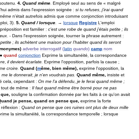
soutenu
.
4
.
Quand
même
.
Employé
seul
au
sens
de
«
malgré
'
hui
admis
dans
l
'
expression
soignée
:
si
tu
refuses
,
j
'
irai
quand
même
n
'
était
autrefois
admis
que
comme
conjonction
introduisant
ploi
,
3
).
5
.
Quand
/
lorsque
. →
lorsque
Registre
L
'
emploi
préposition
est
familier
:
c
'
est
une
robe
de
quand
j
'
étais
petite
;
ils
ieux
. -
Dans
l
'
expression
soignée
,
tourner
la
phrase
autrement
:
petite
;
ils
achètent
une
maison
pour
l
'
habiter
quand
ils
seront
monymes
)
adverbe
interrogatif
(
latin
quando
)
camp
nom
●
quand
conjonction
Exprime
la
simultanéité
,
la
correspondance
ère
,
il
devient
écarlate
.
Exprime
l
'
opposition
,
parfois
la
cause
;
me
croire
.
Quand
(
m
ême
,
bien
même
),
exprime
l
'
opposition
,
la
n
me
le
donnerait
,
je
n
'
en
voudrais
pas
.
Quand
même
,
insiste
et
é
cela
,
cependant
:
On
me
l
'
a
défendu
,
je
le
ferai
quand
même
;
;
tout
de
même
:
Il
faut
quand
même
être
borné
pour
ne
pas
)
que
,
souligne
la
confirmation
donnée
par
les
faits
à
ce
qu
'
on
avait
Quand
je
pense
,
quand
on
pense
que
,
exprime
la
forte
réflexion
:
Quand
on
pense
que
ces
ruines
ont
plus
de
deux
mille
prime
la
simultanéité
,
la
correspondance
temporelle
;
lorsque