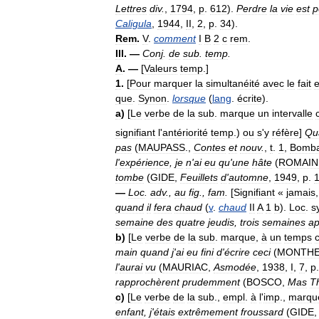
Lettres
div
.
,
1794
,
p
.
612
).
Perdre
la
vie
est
p
Caligula
,
1944
,
II
,
2
,
p
.
34
).
Rem
.
V
.
comment
I
B
2
c
rem
.
III
. —
Conj
.
de
sub
.
temp
.
A
. —
[
Valeurs
temp
.]
1
.
[
Pour
marquer
la
simultanéité
avec
le
fait
que
.
Synon
.
lorsque
(
lang
.
écrite
).
a
)
[
Le
verbe
de
la
sub
.
marque
un
intervalle
signifiant
l
'
antériorité
temp
.)
ou
s
'
y
réfère
]
Qu
pas
(
MAUPASS
.,
Contes
et
nouv
.
,
t
.
1
,
Bomb
l
'
expérience
,
je
n
'
ai
eu
qu
'
une
hâte
(
ROMAIN
tombe
(
GIDE
,
Feuillets
d
'
automne
,
1949
,
p
.
—
Loc
.
adv
.,
au
fig
.,
fam
.
[
Signifiant
«
jamais
quand
il
fera
chaud
(
v
.
chaud
II
A
1
b
).
Loc
.
s
semaine
des
quatre
jeudis
,
trois
semaines
ap
b
)
[
Le
verbe
de
la
sub
.
marque
,
à
un
temps
main
quand
j
'
ai
eu
fini
d
'
écrire
ceci
(
MONTH
l
'
aurai
vu
(
MAURIAC
,
Asmodée
,
1938
,
I
,
7
,
p
rapprochèrent
prudemment
(
BOSCO
,
Mas
T
c
)
[
Le
verbe
de
la
sub
.,
empl
.
à
l
'
imp
.,
marqu
enfant
,
j
'
étais
extrêmement
froussard
(
GIDE