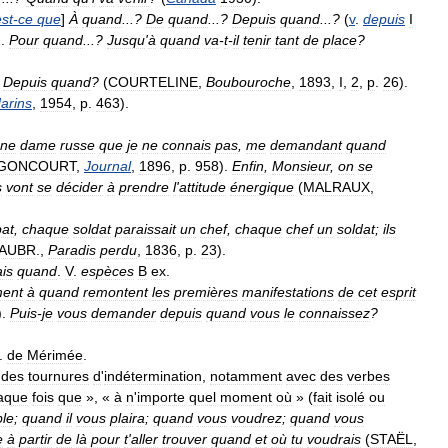
est
-
ce
que
]
À
quand
...?
De
quand
...?
Depuis
quand
...?
(
v
.
depuis
I
).
Pour
quand
...?
Jusqu
'
à
quand
va
-
t
-
il
tenir
tant
de
place
?
Depuis
quand
?
(
COURTELINE
,
Boubouroche
,
1893
,
I
,
2
,
p
.
26
).
arins
,
1954
,
p
.
463
).
ne
dame
russe
que
je
ne
connais
pas
,
me
demandant
quand
GONCOURT
,
Journal
,
1896
,
p
.
958
).
Enfin
,
Monsieur
,
on
se
s
vont
se
décider
à
prendre
l
'
attitude
énergique
(
MALRAUX
,
at
,
chaque
soldat
paraissait
un
chef
,
chaque
chef
un
soldat
;
ils
AUBR
.,
Paradis
perdu
,
1836
,
p
.
23
).
ais
quand
.
V
.
espèces
B
ex
.
ment
à
quand
remontent
les
premières
manifestations
de
cet
esprit
).
Puis
-
je
vous
demander
depuis
quand
vous
le
connaissez
?
.
de
Mérimée
.
des
tournures
d
'
indétermination
,
notamment
avec
des
verbes
aque
fois
que
», «
à
n
'
importe
quel
moment
où
» (
fait
isolé
ou
le
;
quand
il
vous
plaira
;
quand
vous
voudrez
;
quand
vous
e
à
partir
de
là
pour
t
'
aller
trouver
quand
et
où
tu
voudrais
(
STAËL
,